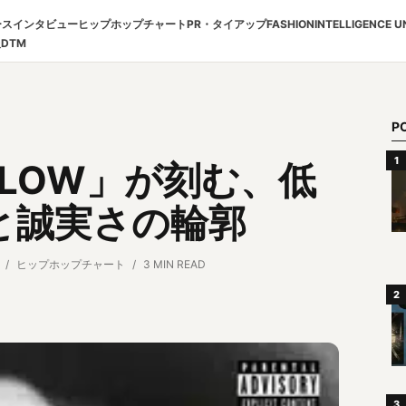
ース
インタビュー
ヒップホップチャート
PR・タイアップ
FASHION
INTELLIGENCE U
報
DTM
P
A FLOW」が刻む、低
と誠実さの輪郭
ヒップホップチャート
3 MIN READ