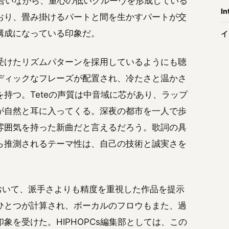
み合いながら、重心の低いグルーヴを形成している
In
おり、畳み掛けるパートと間を生かすパートが交
構成になっている印象だ。
イ
受けたリズムパターンを採用しているようにも聴
ディックなフレーズが配置され、冷たさと温かさ
持つ。Teteの声質は中音域に芯があり、ラップ
が自然と耳に入ってくる。深夜の都市を一人で歩
雰囲気を持った新曲だと言えるだろう。歌詞の具
ら推測されるテーマ性は、自己の技術と誠実さを
W』において、派手さよりも精度を重視した作品を提示
ひとつが計算され、ボーカルのフロウもまた、過
を受けた。HIPHOPCs編集部としては、この