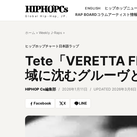
HIPHOPCs
ヒップホップニュ
ENGLISH
RAP BOARD
コラム
アーティスト情
Global Hip-Hop, JP.
ホーム
»
Weekly J-Raps
»
ヒップホップチャート
日本語ラップ
Tete「VERETT
域に沈むグルーヴ
HIPHOP Cs編集部
2026年1月11日
UPDATED 2026年3月6日
Facebook
X
LINE