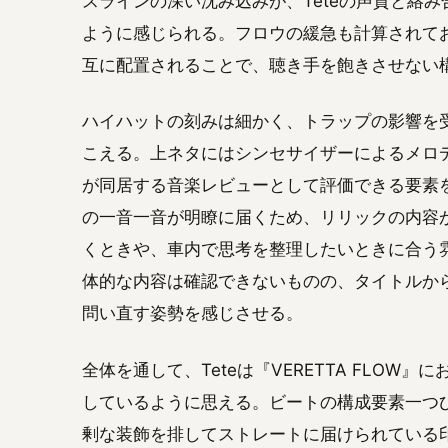
スラインの深い沈み込みが、Teteの声質と絡
ように感じられる。フロウの緩急も計算されて
互に配置されることで、聴き手を飽きさせない
ハイハットの刻みは細かく、トラップの影響を
こえる。上ネタにはシンセサイザーによるメロ
が同居する音楽レビューとして評価できる要素を
の一音一音が明瞭に届くため、リリックの内容
くときや、車内で思考を整理したいときに合う
体的な内容は確認できないものの、タイトルか
問い直す姿勢を感じさせる。
全体を通して、Teteは『VERETTA FLO
しているように思える。ビートの構成要素一つ
剰な装飾を排してストレートに届けられている印象