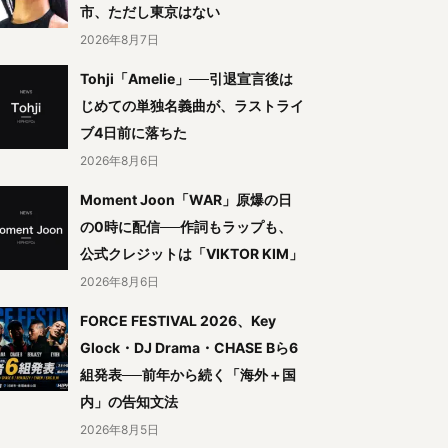
市、ただし東京はない
2026年8月7日
Tohji「Amelie」──引退宣言後は
じめての単独名義曲が、ラストライ
ブ4日前に落ちた
2026年8月6日
Moment Joon「WAR」原爆の日
の0時に配信──作詞もラップも、
公式クレジットは「VIKTOR KIM」
2026年8月6日
FORCE FESTIVAL 2026、Key
Glock・DJ Drama・CHASE Bら6
組発表──前年から続く「海外＋国
内」の告知文法
2026年8月5日