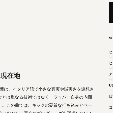
S
ヒ
ヒ
の現在地
ア
U
う言葉は、イタリア語で小さな真実や誠実さを連想さ
日
ウとは単なる技術ではなく、ラッパー自身の内面
た。この曲では、キックの硬質な打ち込みとベー
コ