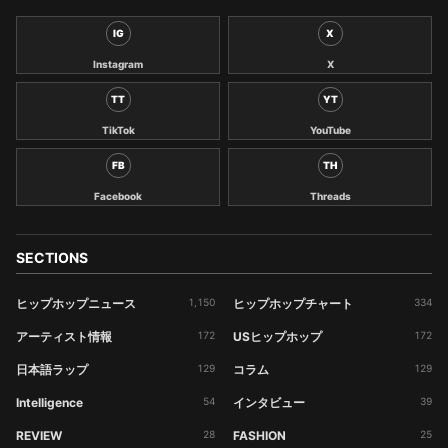
IG
X
Instagram
X
TT
YT
TikTok
YouTube
FB
TH
Facebook
Threads
SECTIONS
ヒップホップニュース
1,150
ヒップホップチャート
334
アーティスト情報
172
USヒップホップ
172
日本語ラップ
129
コラム
129
Intelligence
54
インタビュー
39
REVIEW
28
FASHION
25