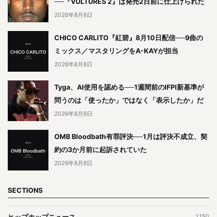
──『VULTURES 2』は発売2日前に仕上げられた
2026年8月8日
CHICO CARLITO『紅碧』8月10日配信──9曲の
ミックス／マスタリングをA-KAYが担当
2026年8月8日
Tyga、AI使用を認める──1週間前のIFPI新基準が
問うのは「使ったか」ではなく「表示したか」だ
2026年8月8日
OMB Bloodbath有罪評決──1月は評決不成立、契
約の3か月前に起訴されていた
2026年8月8日
SECTIONS
ヒップホップニュース
1,150