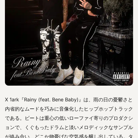
X 1ark『Rainy (feat. Bene Baby)』は、雨の日の憂鬱さと
内省的なムードを巧みに音像化したヒップホップトラック
である。ビートは重心の低いローファイ寄りのプロダクシ
ョンで、くぐもったドラムと淡いメロディックなサンプル
が絡み合い、どこか物憂げな空気感を醸し出している。タ