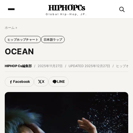
HIPHOPCs
Global Hip-Hop, JP.
ホーム
»
ヒップホップチャート
日本語ラップ
OCEAN
HIPHOP Cs編集部
2025年11月27日
UPDATED 2025年12月27日
ヒップホッ
Facebook
X
LINE