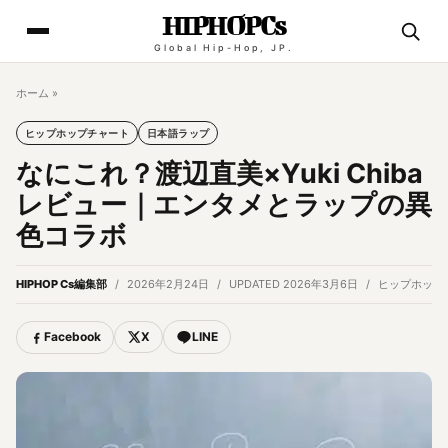
HIPHOPCs
Global Hip-Hop, JP.
ホーム
»
ヒップホップチャート
日本語ラップ
なにこれ？渡辺直美×Yuki Chiba
レビュー｜エンタメとラップの異
色コラボ
HIPHOP Cs編集部
2026年2月24日
UPDATED 2026年3月6日
ヒップホップ
Facebook
X
LINE