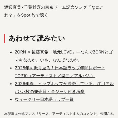
渡辺直美×千葉雄喜の東京ドーム記念ソング「なにこ
れ？」を
Spotifyで聴く
あわせて読みたい
ZORN × 後藤真希「地元LOVE」―なんでZORNとゴ
マキなのか。いや、なんでなのか。
2025年を振り返る！日本語ラップ年間レポート
TOP10（アーティスト／楽曲／アルバム）
2026年春、ヒップホップが渋滞している。注目アル
バム7枚の発売日・全ジャケ付き考察
ウィークリー日本語ラップ一覧
本記事は公式プレスリリース、アーティスト本人のコメント、公開され