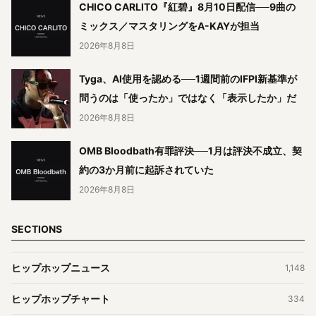
CHICO CARLITO『紅碧』8月10日配信──9曲の
ミックス／マスタリングをA-KAYが担当
2026年8月8日
Tyga、AI使用を認める──1週間前のIFPI新基準が
問うのは「使ったか」ではなく「表示したか」だ
2026年8月8日
OMB Bloodbath有罪評決──1月は評決不成立、契
約の3か月前に起訴されていた
2026年8月8日
SECTIONS
ヒップホップニュース
1,148
ヒップホップチャート
334