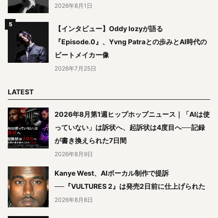
2026年8月1日
【インタビュー】Oddy lozyが語る
『Episode.0』、Yvng Patraとの歩みとAI時代の
ビートメイカー像
2026年7月25日
LATEST
2026年8月第1週ヒップホップニュース｜「AIは使
っていない」は訴状へ、起訴状は4度目へ──記録
が書き換えられた7日間
2026年8月9日
Kanye West、AIボーカル制作で提訴
──『VULTURES 2』は発売2日前に仕上げられた
2026年8月8日