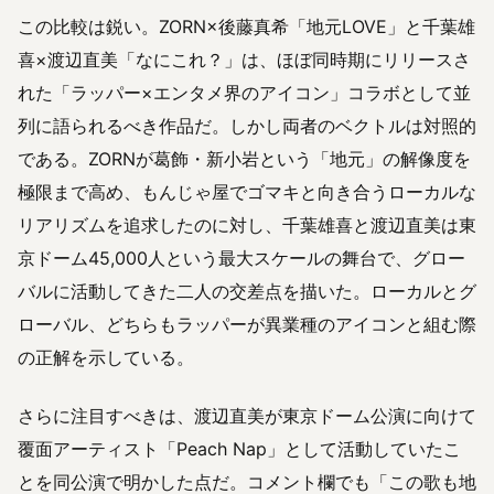
この比較は鋭い。ZORN×後藤真希「地元LOVE」と千葉雄
喜×渡辺直美「なにこれ？」は、ほぼ同時期にリリースさ
れた「ラッパー×エンタメ界のアイコン」コラボとして並
列に語られるべき作品だ。しかし両者のベクトルは対照的
である。ZORNが葛飾・新小岩という「地元」の解像度を
極限まで高め、もんじゃ屋でゴマキと向き合うローカルな
リアリズムを追求したのに対し、千葉雄喜と渡辺直美は東
京ドーム45,000人という最大スケールの舞台で、グロー
バルに活動してきた二人の交差点を描いた。ローカルとグ
ローバル、どちらもラッパーが異業種のアイコンと組む際
の正解を示している。
さらに注目すべきは、渡辺直美が東京ドーム公演に向けて
覆面アーティスト「Peach Nap」として活動していたこ
とを同公演で明かした点だ。コメント欄でも「この歌も地