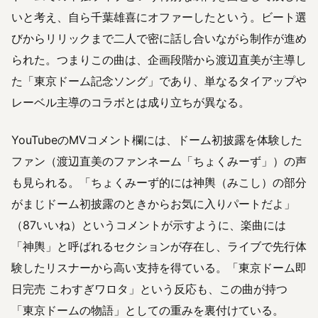
いと考え、自ら千葉雄喜にオファーしたという。ビート選
びからリリックまで二人で密に話し合いながら制作が進め
られた。つまりこの曲は、企画段階から渡辺直美が主導し
た「東京ドーム記念ソング」であり、単なるタイアップや
レーベル主導のコラボとは成り立ちが異なる。
YouTubeのMVコメント欄には、ドーム初披露を体験した
ファン（渡辺直美のファンネーム「ちょくみーず」）の声
も見られる。「ちょくみーず的には神輿（みこし）の部分
がまじドーム初披露のときからお気に入りパートだよ」
（87いいね）というコメントが示すように、楽曲には
「神輿」と呼ばれるセクションが存在し、ライブで先行体
験したリスナーから高い支持を得ている。「東京ドーム即
日完売 こわすぎワロタ」という反応も、この曲が持つ
「東京ドームの物語」としての重みを裏付けている。