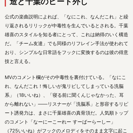
造と千葉のビート外し
公式の楽曲説明によれば、「なにこれ、なんだこれ」と繰
り返されるリリックが中毒性を生んでいるとされる。千葉
雄喜のスタイルを知る者にとって、これは納得のいく構造
だ。「チーム友達」でも同様のリフレイン手法が使われて
おり、シンプルな日常語をフックに変換するのは彼の得意
技と言える。
MVのコメント欄がその中毒性を裏付けている。「なにこ
れ、なんだこれ！悔しいが鬼リピしてしまっている洗脳
系」（18いいね）、「寝る前に聞くんじゃなかった、耳
から離れない」——リスナーが「洗脳系」と形容するリピ
ート誘発力は、まさに千葉雄喜の真骨頂だ。人気順トップ
のコメント「なーにーこーれー すーばーらーしー」
（725いいね）がフックのメロディをそのまま文字に起こ