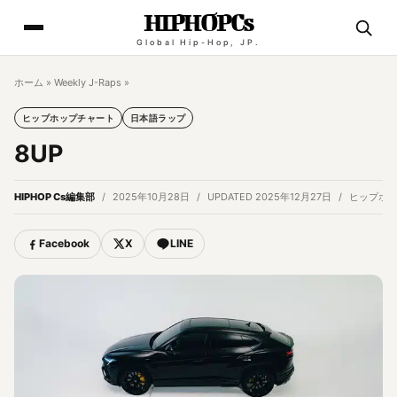
HIPHOPCs
Global Hip-Hop, JP.
ホーム
»
Weekly J-Raps
»
ヒップホップチャート
日本語ラップ
8UP
HIPHOP Cs編集部
2025年10月28日
UPDATED 2025年12月27日
ヒップホ
Facebook
X
LINE