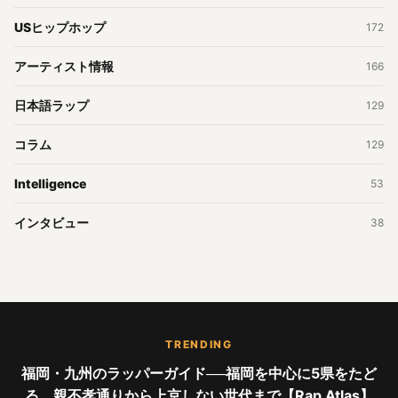
USヒップホップ
172
アーティスト情報
166
日本語ラップ
129
コラム
129
Intelligence
53
インタビュー
38
TRENDING
福岡・九州のラッパーガイド──福岡を中心に5県をたど
る。親不孝通りから上京しない世代まで【Rap Atlas】