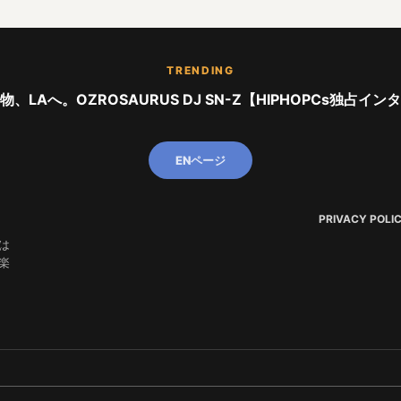
TRENDING
、LAへ。OZROSAURUS DJ SN-Z【HIPHOPCs独占イ
ENページ
PRIVACY POLI
は
楽