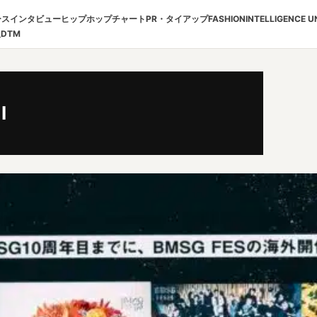
ース
インタビュー
ヒップホップチャート
PR・タイアップ
FASHION
INTELLIGENCE U
報
DTM
I