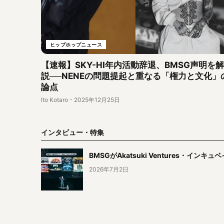
ヒップホップニュース
【速報】SKY-HI年内活動辞退、BMSG声明を解
説──NENEの問題提起と重なる「権力と文化」
論点
Ito Kotaro
-
2025年12月25日
インタビュー・特集
BMSGがAkatsuki Ventures・
2026年7月2日