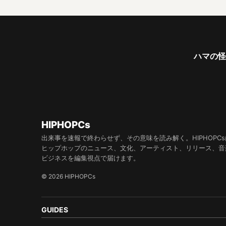
ハマの怪物
HIPHOPCs
出来事を速報で終わらせず、その意味を読み解く。HIPHOPCs
ヒップホップのニュース、文化、アーティスト、リリース、音
ビジネスを編集視点で届けます。
© 2026 HIPHOPCs
GUIDES