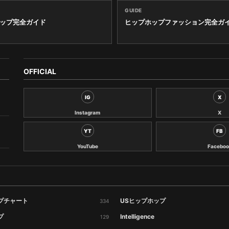
GUIDE
ップ完全ガイド
ヒップホップファッション完全ガ
OFFICIAL
IG
X
Instagram
X
YT
FB
YouTube
Faceboo
プチャート
USヒップホップ
334
プ
Intelligence
129