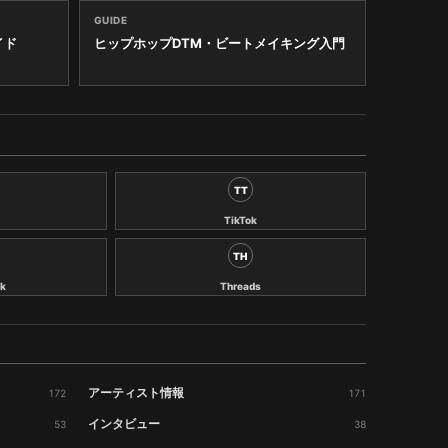
GUIDE
イド
ヒップホップDTM・ビートメイキング入門
TT
TikTok
TH
k
Threads
アーティスト情報
172
171
インタビュー
53
38