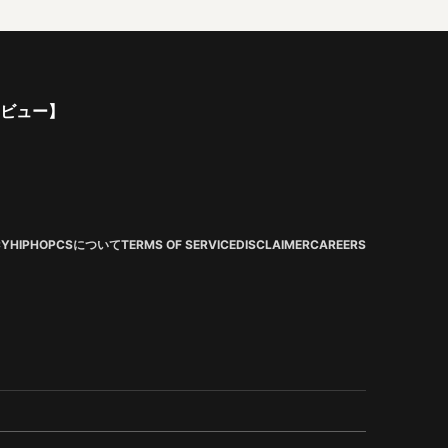
ンタビュー】
CY
HIPHOPCSについて
TERMS OF SERVICE
DISCLAIMER
CAREERS