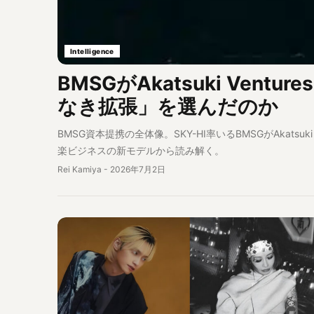
Intelligence
BMSGがAkatsuki Ve
なき拡張」を選んだのか
BMSG資本提携の全体像。SKY-HI率いるBMSGがAkat
楽ビジネスの新モデルから読み解く。
Rei Kamiya
-
2026年7月2日