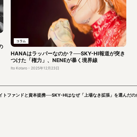
コラム
の
HANAはラッパーなのか？──SKY-HI報道が突き
つけた「権力」、NENEが暴く境界線
Ito Kotaro
-
2025年12月23日
インキュベイトファンドと資本提携──SKY-HIはなぜ「上場なき拡張」を選んだの