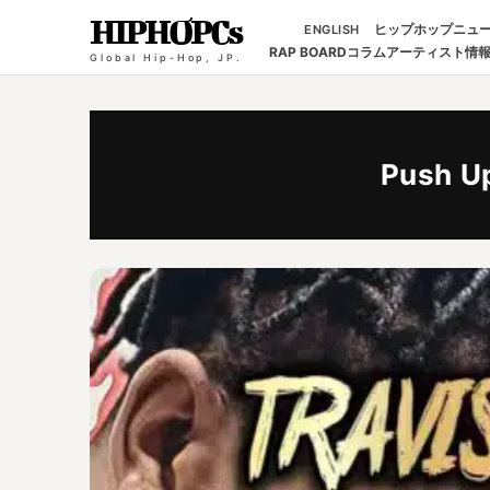
HIPHOPCs
ヒップホップニュ
ENGLISH
RAP BOARD
コラム
アーティスト情
Global Hip-Hop, JP.
Push U