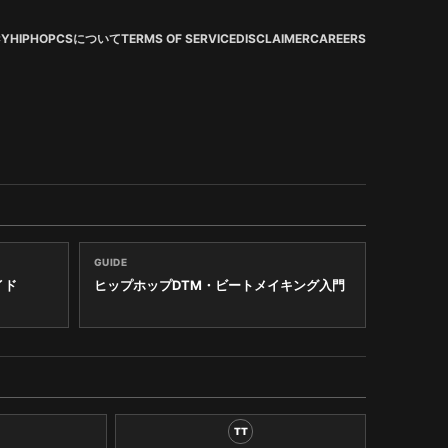
CY
HIPHOPCSについて
TERMS OF SERVICE
DISCLAIMER
CAREERS
GUIDE
イド
ヒップホップDTM・ビートメイキング入門
TT