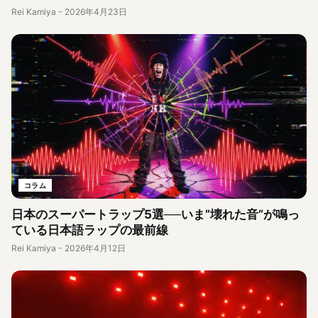
Rei Kamiya
-
2026年4月23日
コラム
日本のスーパートラップ5選──いま”壊れた音”が鳴っ
ている日本語ラップの最前線
Rei Kamiya
-
2026年4月12日