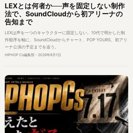
LEXとは何者か──声を固定しない制作
法で、SoundCloudから初アリーナの
告知まで
LEXは声を一つのキャラクターに固定しない。10代で明かした制
作順序を軸に、SoundCloudからチャート、POP YOURS、初アリ
ーナ公演の予定までを追う。
HIPHOP Cs編集部
-
2026年8月1日