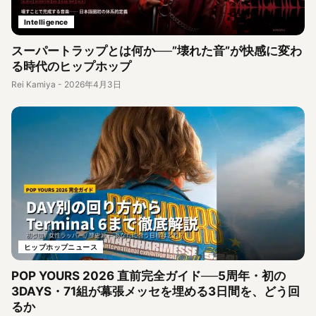
Intelligence
スーパートラップとは何か──”壊れた音”が快感に変わ
る時代のヒップホップ
Rei Kamiya
-
2026年4月3日
ヒップホップニュース
POP YOURS 2026 直前完全ガイド──5周年・初の
3DAYS・71組が幕張メッセを埋める3日間を、どう回
るか