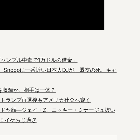
暴露「ギャンブル中毒で1万ドルの借金」
gh、Snoopに一番近い日本人DJが、盟友の死、キャ
を収録か、相手は一体？
和訳動画、トランプ再選後もアメリカ社会へ響く
てドヤ顔—ジェイ・Z、ニッキー・ミナージュ抜い
1位！イケおじ過ぎ