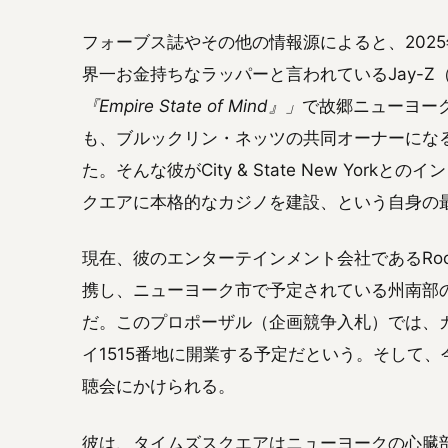
フォーブス誌やその他の情報源によると、202
界一お金持ちなラッパーと言われているJay-
『Empire State of Mind』」
で故郷ニューヨー
も、ブルックリン・ネッツの共同オーナーにな
た。そんな彼がCity & State New Yo
クエアに本格的なカジノを建設、という自身の
現在、彼のエンターテインメント会社であるRoc Nat
携し、ニューヨーク市で予定されている州南部
だ。このプロポーザル（企画競争入札）では、
イ1515番地に開業する予定だという。そして
聴会にかけられる。
彼は、タイムズスクエアはニューヨークの心臓