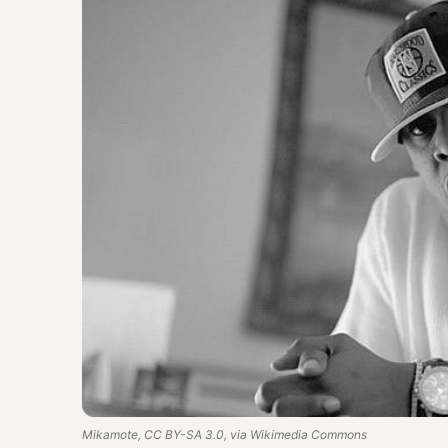
Mikamote, CC BY-SA 3.0, via Wikimedia Commons