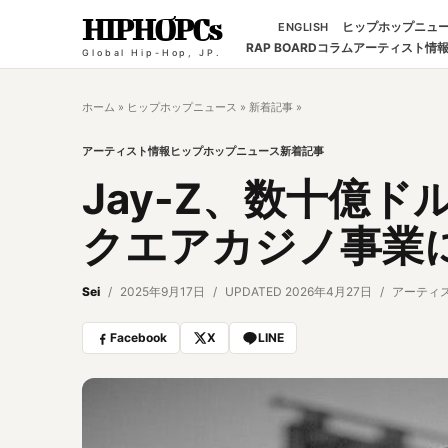
HIPHOPCs
ヒップホップニュ
ENGLISH
RAP BOARD
コラム
アーティスト情
Global Hip-Hop, JP.
ホーム
»
ヒップホップニュース
»
新着記事
»
アーティスト情報
ヒップホップニュース
新着記事
Jay-Z、数十億
クエアカジノ事業
Sei
2025年9月17日
UPDATED 2026年4月27日
アーティ
Facebook
X
LINE