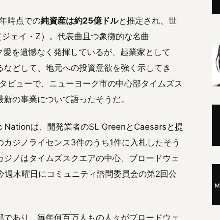
5年時点での
純資産は約25億ドル
と推定され、世
Z（ジェイ・Z）。代表曲且つ象徴的な名曲
ク愛を遺憾なく発揮しているが、起業家として
るなどして、地元への投資意欲を強く示してき
rkとのインタビューで、ニューヨーク市の中心部タイムズス
最新の事業について語ったそうだ。
ionは、開発業者のSL GreenとCaesarsと提
のカジノライセンス3件のうち1件に入札したそう
カジノはタイムズスクエアの中心、ブロードウェ
、今週木曜日にコミュニティ諮問委員会の第2回公
部であり、毎年何百万人もの人々がブロードウェ