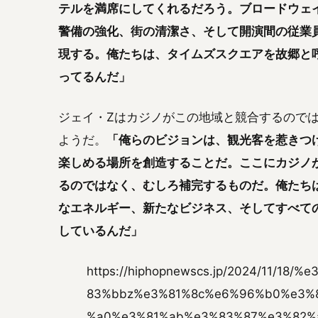
テルを満席にしてくれるだろう。ブロードウェ
警備の強化、街の清潔さ、そして開演間の従業
現する。俺たちは、タイムズスクエアを故郷と
ってるんだ」
ジェイ・Zはカジノがこの地域と競合するので
ようだ。
「俺らのビジョンは、観光客を惹きつ
楽しめる場所を創造することだ。ここにカジノ
るのではなく、むしろ補完するものだ。俺たち
なエネルギー、新たなビジネス、そしてすべて
しているんだ」
https://hiphopnewscs.jp/2024/11/1
83%bbz%e3%81%8c%e6%96%b0%e3%
%a0%e3%81%ab%e3%83%87%e3%82%