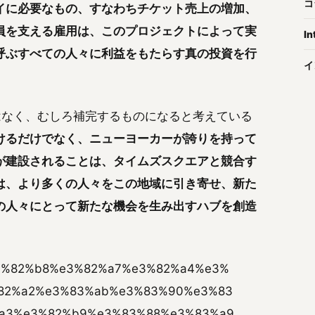
コ
イに必要なもの、すなわちチケット売上の増加、
員を支える雇用は、このプロジェクトによって実
In
呼ぶすべての人々に利益をもたらす真の投資を行
イ
はなく、むしろ補完するものになると考えている
けるだけでなく、ニューヨーカーが誇りを持って
が建設されることは、タイムズスクエアと競合す
は、より多くの人々をこの地域に引き寄せ、新た
の人々にとって新たな機会を生み出すハブを創造
8/%e3%82%b8%e3%82%a7%e3%82%a4%e3%
82%a2%e3%83%ab%e3%83%90%e3%83
a3%e3%82%b9%e3%83%88%e3%83%a9