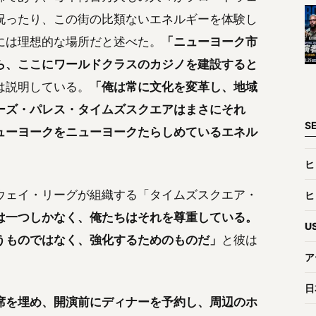
祝ったり、この街の比類ないエネルギーを体験し
には理想的な場所だと述べた。
「ニューヨーク市
ら、ここにワールドクラスのカジノを建設すると
は説明している。
「俺は常に文化を変革し、地域
ーズ・パレス・タイムズスクエアはまさにそれ
S
ューヨークをニューヨークたらしめているエネル
ヒ
ウェイ・リーグが組織する「タイムズスクエア・
ヒ
は一つしかなく、俺たちはそれを尊重している。
U
うものではなく、強化するためのものだ」
と彼は
ア
日
席を埋め、開演前にディナーを予約し、周辺のホ