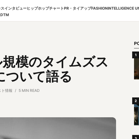
ース
インタビュー
ヒップホップチャート
PR・タイアップ
FASHION
INTELLIGENCE U
報
DTM
P
ドル規模のタイムズス
について語る
スト情報
5 MIN READ