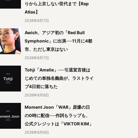
りから上京しない世代まで【Rap
Atlas】
2026年8月7日
Awich、アジア初の「Red Bull
Symphonic」に出演──11月に4都
市、ただし東京はない
2026年8月7日
Tohji「Amelie」──引退宣言後は
じめての単独名義曲が、ラストライ
ブ4日前に落ちた
2026年8月6日
Moment Joon「WAR」原爆の日
の0時に配信──作詞もラップも、
公式クレジットは「VIKTOR KIM」
2026年8月6日