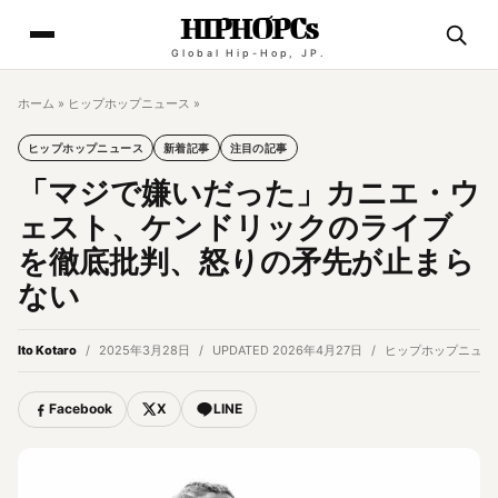
HIPHOPCs
Global Hip-Hop, JP.
ホーム
»
ヒップホップニュース
»
ヒップホップニュース
新着記事
注目の記事
「マジで嫌いだった」カニエ・ウ
ェスト、ケンドリックのライブ
を徹底批判、怒りの矛先が止まら
ない
Ito Kotaro
2025年3月28日
UPDATED 2026年4月27日
ヒップホップニュー
Facebook
X
LINE