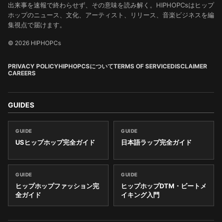
出来事を速報で終わらせず、その意味を読み解く。HIPHOPCsはヒップ
ホップのニュース、文化、アーティスト、リリース、音楽ビジネスを編
集視点で届けます。
© 2026 HIPHOPCs
PRIVACY POLICY
HIPHOPCSについて
TERMS OF SERVICE
DISCLAIMER
CAREERS
GUIDES
GUIDE
GUIDE
USヒップホップ完全ガイド
日本語ラップ完全ガイド
GUIDE
GUIDE
ヒップホップファッション完
ヒップホップDTM・ビートメ
全ガイド
イキング入門