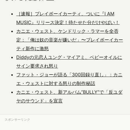
［速報］プレイボーイカーティ、ついに『I AM
MUSIC』リリース決定！待たせた分だけやばい！
カニエ・ウェスト、ケンドリック・ラマーを全否
定：「俺は奴の音楽が嫌いだ」〜プレイボーイカー
ティ新作に激怒
Diddyの元恋人ユング・マイアミ、ベビーオイルに
サイン要求され怒り
ファット・ジョーが語る「300回録り直し」：カニ
エ・ウェストに対する怒りの制作秘話
カニエ・ウェスト、新アルバム”BULLY”で「反ユダ
ヤのサウンド」を宣言
スポンサーリンク