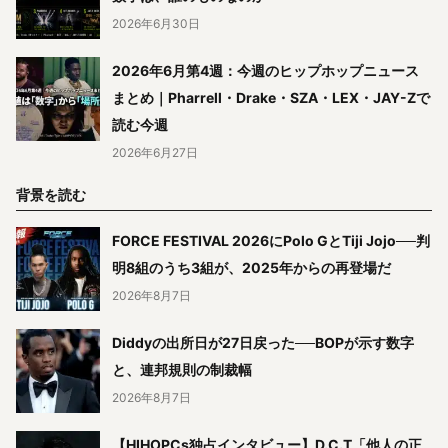
2026年6月30日
2026年6月第4週：今週のヒップホップニュース
まとめ｜Pharrell・Drake・SZA・LEX・JAY-Zで
読む今週
2026年6月27日
背景を読む
FORCE FESTIVAL 2026にPolo GとTiji Jojo──判
明8組のうち3組が、2025年からの再登場だ
2026年8月7日
Diddyの出所日が27日戻った──BOPが示す数字
と、連邦規則の制裁幅
2026年8月7日
【HIHOPCs独占インタビュー】D.C.T「他人の正