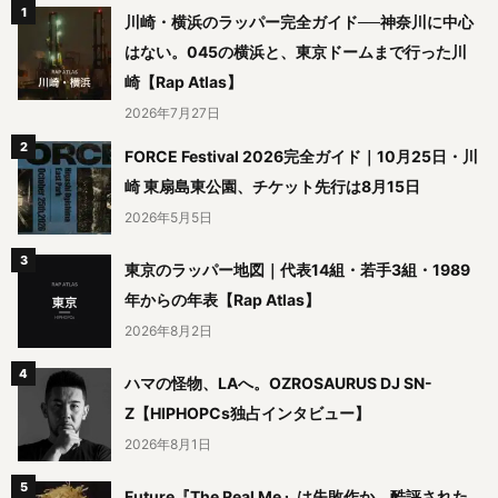
川崎・横浜のラッパー完全ガイド──神奈川に中心
はない。045の横浜と、東京ドームまで行った川
崎【Rap Atlas】
2026年7月27日
FORCE Festival 2026完全ガイド｜10月25日・川
崎 東扇島東公園、チケット先行は8月15日
2026年5月5日
東京のラッパー地図｜代表14組・若手3組・1989
年からの年表【Rap Atlas】
2026年8月2日
ハマの怪物、LAへ。OZROSAURUS DJ SN-
Z【HIPHOPCs独占インタビュー】
2026年8月1日
Future『The Real Me』は失敗作か、酷評された