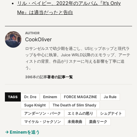
リル・ベイビー、2022年のアルバム『It’s Only
Me』は適当だったと告白
AUTHOR
CookOliver
ロサンゼルスで幼少期を過ごし、USヒップホップと現代ラ
ップを中心に執筆。Juice WRLD以降のエモラップ、アーテ
ィストの背景、作品がリスナーに与える影響を丁寧に追
う。
396本の記事
著者の記事一覧
Dr. Dre
Eminem
FORCE MAGAZINE
Ja Rule
TAGS
Suge Knight
The Death of Slim Shady
アンダーソン・パーク
エミネムの怒り
シュグナイト
マイケル・ジャクソン
未発表曲
楽曲リーク
→ Eminemを追う