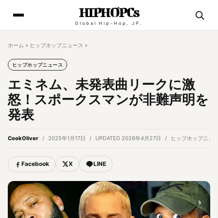
HIPHOPCs
Global Hip-Hop, JP.
ホーム
»
ヒップホップニュース
»
ヒップホップニュース
エミネム、未発表曲リークに激
怒！スポークスマンが非難声明を
発表
CookOliver
2025年1月17日
UPDATED 2026年4月27日
ヒップホップニュ
Facebook
X
LINE