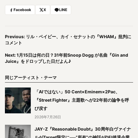
Facebook
X
LINE
Previous: リル・ベイビー、カイ・セナットの『WHAM』批判に
コメント
Next: 1月15日は何の日？31年前Snoop Dogg が名曲『Gin and
Juice』をドロップした日だよん♪
同じアーティスト・テーマ
「AIではない」50 Cent×Eminem×2Pac、
『Street Fighter』主題歌へが22年前の論争を呼
び戻す
2026年7月26日
JAY-Z『Reasonable Doubt』30周年白ヴァイナ
ルがTarget限定に──”所有”の神話がDEI後退企業