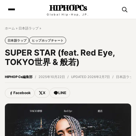
HIPHOPCs
Global Hip-Hop, JP.
ホーム
»
日本語ラップ
»
日本語ラップ
ヒップホップチャート
SUPER STAR (feat. Red Eye,
TOKYO世界 & 般若)
HIPHOP Cs編集部
2025年10月22日
UPDATED 2026年2月7日
日本語ラップ
Facebook
X
LINE