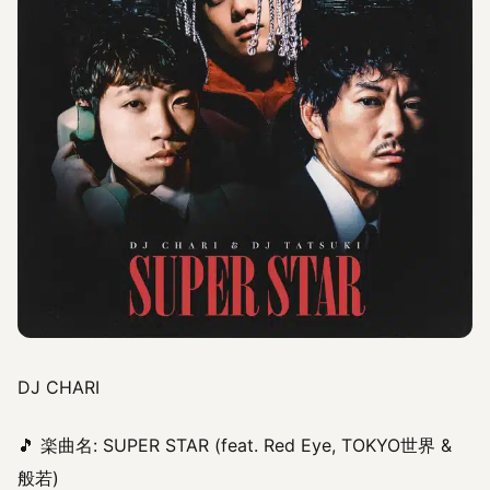
DJ CHARI
🎵 楽曲名: SUPER STAR (feat. Red Eye, TOKYO世界 &
般若)