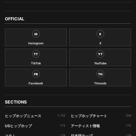
OFFICIAL
IG
X
Instagram
X
TT
YT
TikTok
YouTube
FB
TH
Facebook
Threads
SECTIONS
ヒップホップニュース
1,152
ヒップホップチャート
334
USヒップホップ
172
アーティスト情報
172
コラム
129
日本語ラップ
129