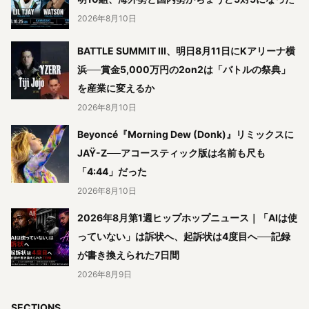
2026年8月10日
BATTLE SUMMIT III、明日8月11日にKアリーナ横
浜──賞金5,000万円の2on2は「バトルの祭典」
を産業に変えるか
2026年8月10日
Beyoncé『Morning Dew (Donk)』リミックスに
JAŸ-Z──アコースティック版は名前も尺も
「4:44」だった
2026年8月10日
2026年8月第1週ヒップホップニュース｜「AIは使
っていない」は訴状へ、起訴状は4度目へ──記録
が書き換えられた7日間
2026年8月9日
SECTIONS