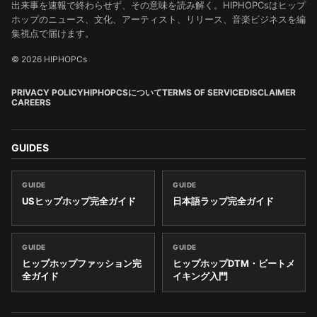
出来事を速報で終わらせず、その意味を読み解く。HIPHOPCsはヒップ
ホップのニュース、文化、アーティスト、リリース、音楽ビジネスを編
集視点で届けます。
© 2026 HIPHOPCs
PRIVACY POLICY
HIPHOPCSについて
TERMS OF SERVICE
DISCLAIMER
CAREERS
GUIDES
GUIDE
GUIDE
USヒップホップ完全ガイド
日本語ラップ完全ガイド
GUIDE
GUIDE
ヒップホップファッション完
ヒップホップDTM・ビートメ
全ガイド
イキング入門