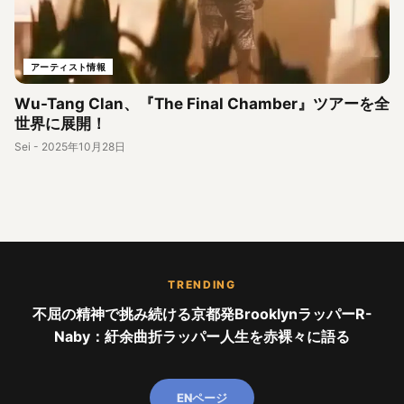
アーティスト情報
Wu-Tang Clan、『The Final Chamber』ツアーを全
世界に展開！
Sei
-
2025年10月28日
TRENDING
不屈の精神で挑み続ける京都発BrooklynラッパーR-
Naby：紆余曲折ラッパー人生を赤裸々に語る
ENページ