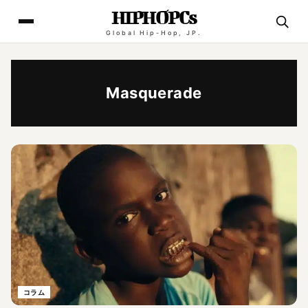
HIPHOPCs
Global Hip-Hop, JP.
Masquerade
コラム