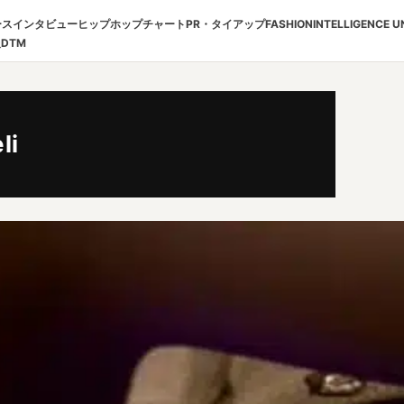
ース
インタビュー
ヒップホップチャート
PR・タイアップ
FASHION
INTELLIGENCE U
報
DTM
li