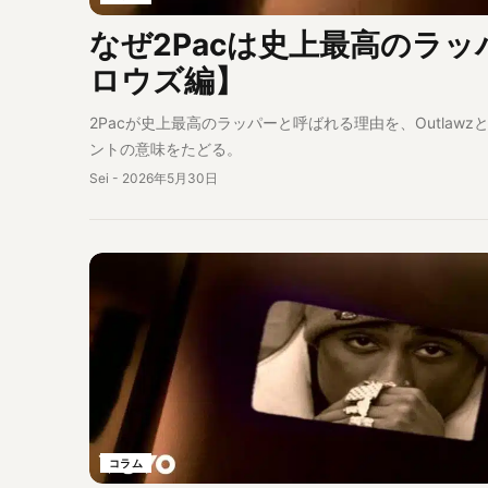
なぜ2Pacは史上最高のラ
ロウズ編】
2Pacが史上最高のラッパーと呼ばれる理由を、Outlawzとの関係から
ントの意味をたどる。
Sei
-
2026年5月30日
コラム