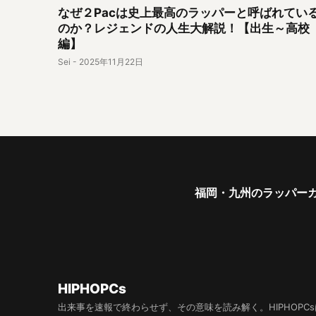
なぜ２Pacは史上最高のラッパーと呼ばれてい
のか？レジェンドの人生大解説！【出生～高校
編】
Sei
-
2025年11月22日
福岡・九州のラッパーガ
HIPHOPCs
出来事を速報で終わらせず、その意味を読み解く。HIPHOPCs