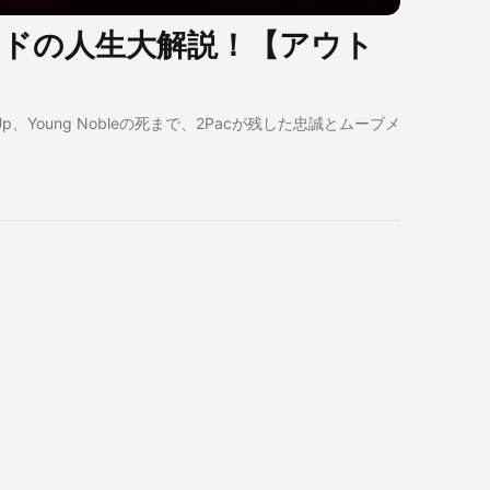
ンドの人生大解説！【アウト
Em Up、Young Nobleの死まで、2Pacが残した忠誠とムーブメ