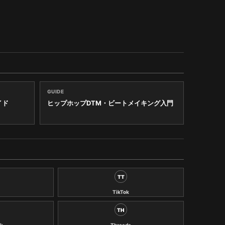
GUIDE
イド
ヒップホップDTM・ビートメイキング入門
TT
TikTok
TH