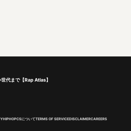
で【Rap Atlas】
CY
HIPHOPCSについて
TERMS OF SERVICE
DISCLAIMER
CAREERS