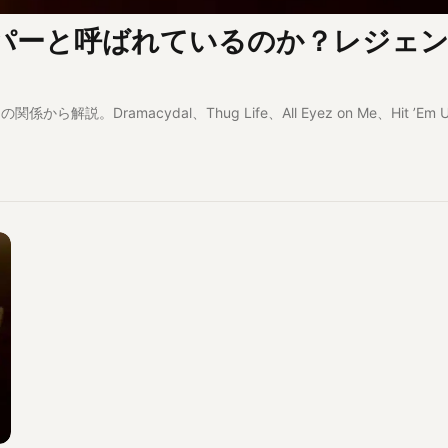
ッパーと呼ばれているのか？レジェ
解説。Dramacydal、Thug Life、All Eyez on Me、Hit ’