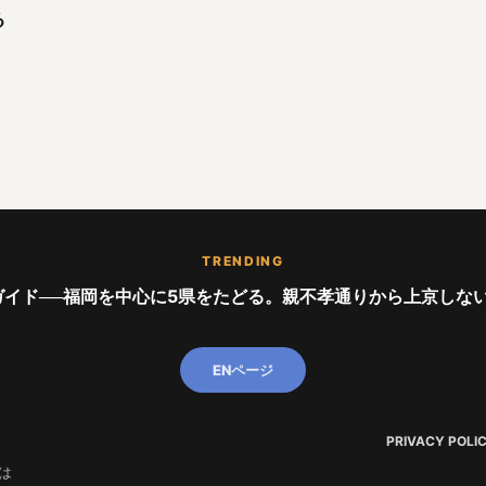
る
TRENDING
イド──福岡を中心に5県をたどる。親不孝通りから上京しない世代ま
ENページ
PRIVACY POLI
は