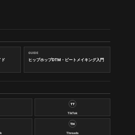
GUIDE
イド
ヒップホップDTM・ビートメイキング入門
TT
TikTok
TH
k
Threads