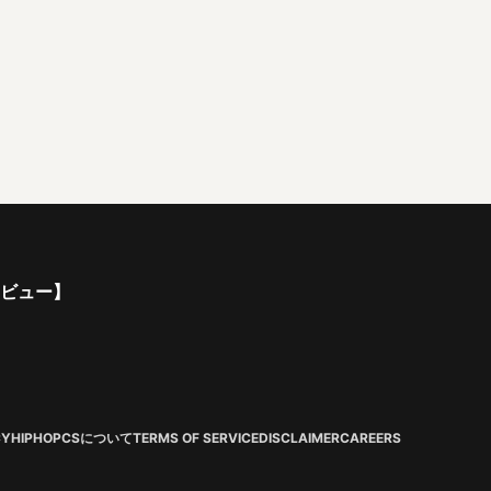
ンタビュー】
CY
HIPHOPCSについて
TERMS OF SERVICE
DISCLAIMER
CAREERS