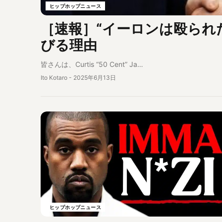
ヒップホップニュース
［速報］“イーロンは殴られた
びる理由
皆さんは、Curtis “50 Cent” Ja…
Ito Kotaro
-
2025年6月13日
ヒップホップニュース