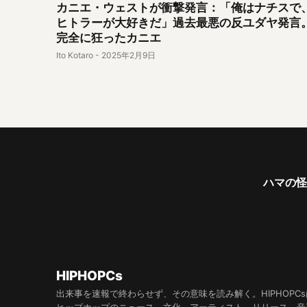
カニエ・ウェストが衝撃発言：「俺はナチスで
ヒトラーが大好きだ」過去最悪の反ユダヤ発言
完全に狂ったカニエ
Ito Kotaro
-
2025年2月9日
ハマの怪物
HIPHOPCs
出来事を速報で終わらせず、その意味を読み解く。HIPHOPCs