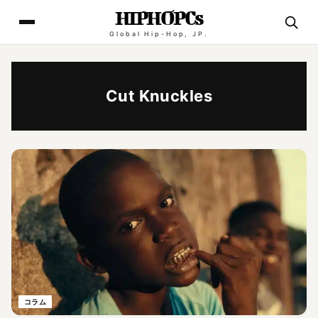
HIPHOPCs
Global Hip-Hop, JP.
Cut Knuckles
コラム