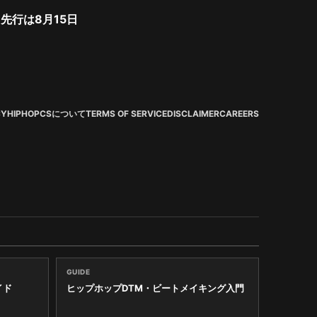
ト先行は8月15日
CY
HIPHOPCSについて
TERMS OF SERVICE
DISCLAIMER
CAREERS
GUIDE
イド
ヒップホップDTM・ビートメイキング入門