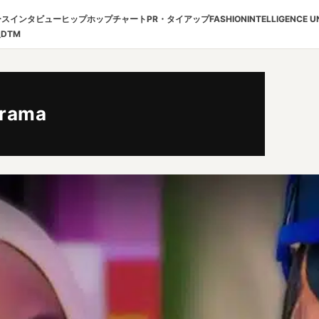
ース
インタビュー
ヒップホップチャート
PR・タイアップ
FASHION
INTELLIGENCE U
報
DTM
rama