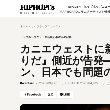
HIPHOPCs
ヒップホップニュ
ENGLISH
RAP BOARD
コラム
アーティスト情
Global Hip-Hop, JP.
ホーム
»
ヒップホップニュース
»
ヒップホップニュース
新着記事
注目の記事
カニエウェストに
りだ』側近が告発
ン、日本でも問題
Ito Kotaro
2025年9月20日
UPDATED 2026年4月27日
ヒ
Facebook
X
LINE