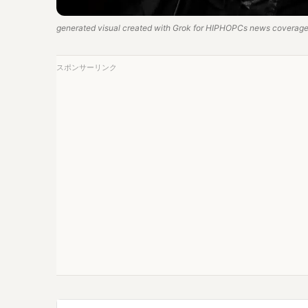
generated visual created with Grok for HIPHOPCs news coverage.
スポンサーリンク