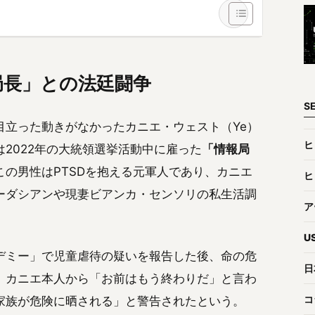
局長」との法廷闘争
S
目立った動きがなかったカニエ・ウェスト（Ye）
ヒ
2022年の大統領選挙活動中に雇った
「情報局
の男性はPTSDを抱える元軍人であり、カニエ
ヒ
ーダシアンや現妻ビアンカ・センソリの私生活調
ア
U
デミー」で児童虐待の疑いを報告した後、命の危
日
。カニエ本人から「お前はもう終わりだ」と言わ
コ
家族が危険に晒される」と警告されたという。