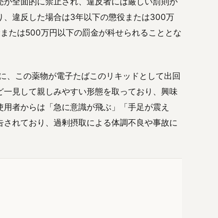
売が全面的に禁止され、違反者には厳しい罰則が
、違反した場合は3年以下の懲役または300万
または500万円以下の罰金が科せられることとな
心に、この薬物が電子たばこのリキッドとして出回
ど一見して親しみやすい形態を取っており、興味
使用者からは「急に意識が飛ぶ」「手足が震え
告されており、過剰摂取による体調不良や事故に