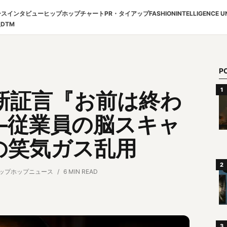
ース
インタビュー
ヒップホップチャート
PR・タイアップ
FASHION
INTELLIGENCE U
報
DTM
P
新証言『お前は終わ
―従業員の脳スキャ
の笑気ガス乱用
ップホップニュース
6 MIN READ