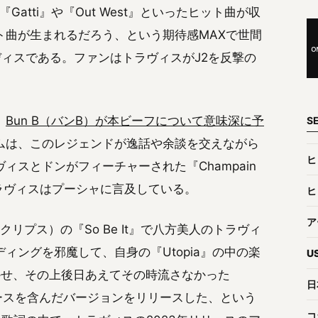
Gatti』や『Out West』といったヒット曲が収
ト曲が生まれるだろう、という期待感MAXで世間
ィスである。ファンはトラヴィスがJ2を反撃の
、
Bun B（バンB）が本ビーフについて意味深に予
S
ムは、このレジェンドが逸話や余談を交えながら
ヒ
スとドンがフィーチャーされた『Champain
トラヴィスはプーシャに言及している。
ヒ
ア
クリプス）の『So Be It』で八方美人のトラヴィ
ィングを邪魔して、自身の『Utopia』の中の楽
U
り聴かせ、その上後日あえてその時流さなかった
日
ァースを含んだバージョンをリリースした、という
コ