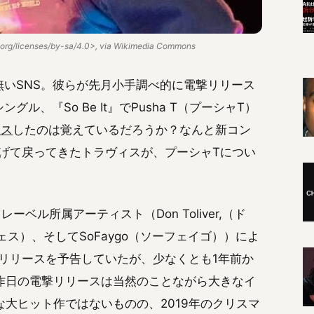
org/licenses/by-sa/4.0>, via Wikimedia Commons
の無いSNS。彼らが先月小手調べ的に電撃リリース
シングル、『So Be It』でPusha T（プーシャT）
ィス
したのは覚えているだろうか？なんと新コン
っ提げて戻ってきたトラヴィスが、プーシャTについ
ル所属アーティスト（Don Toliver,（ド
ウェス）、そしてSoFaygo（ソーフェイゴ））によ
』のリリースを予告していたが、少なくとも1年前か
昨日の電撃リリースは当然のことながら大きなイ
大ヒット作ではないものの、2019年のクリスマ