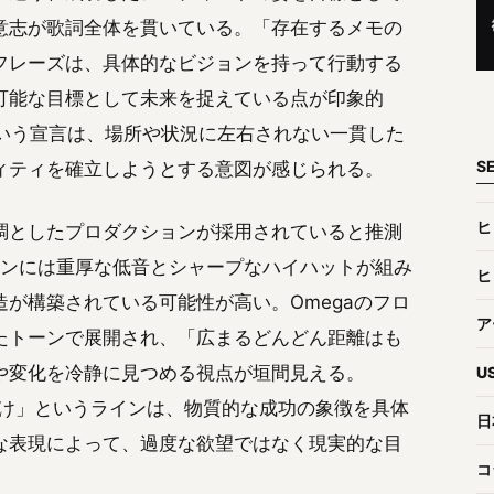
意志が歌詞全体を貫いている。「存在するメモの
フレーズは、具体的なビジョンを持って行動する
可能な目標として未来を捉えている点が印象的
」という宣言は、場所や状況に左右されない一貫した
S
ィティを確立しようとする意図が感じられる。
ヒ
調としたプロダクションが採用されていると推測
ションには重厚な低音とシャープなハイハットが組み
ヒ
が構築されている可能性が高い。Omegaのフロ
ア
たトーンで展開され、「広まるどんどん距離はも
や変化を冷静に見つめる視点が垣間見える。
U
少しだけ」というラインは、物質的な成功の象徴を具体
日
な表現によって、過度な欲望ではなく現実的な目
コ