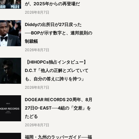
が、2025年からの再登場だ
2026年8月7日
Diddyの出所日が27日戻った
──BOPが示す数字と、連邦規則の
制裁幅
2026年8月7日
【HIHOPCs独占インタビュー】
D.C.T「他人の正解とズレていて
も、自分の答えに誇りを持つ」
2026年8月7日
DOGEAR RECORDS 20周年、8月
27日O-EAST──4組の「交差」を
たどる
2026年8月7日
福岡・九州のラッパーガイド──福