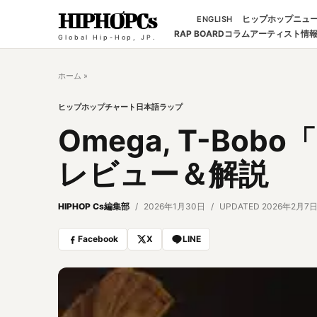
HIPHOPCs
ヒップホップニュ
ENGLISH
RAP BOARD
コラム
アーティスト情
Global Hip-Hop, JP.
ホーム
»
ヒップホップチャート
日本語ラップ
Omega, T-Bob
レビュー＆解説
HIPHOP Cs編集部
2026年1月30日
UPDATED 2026年2月7
Facebook
X
LINE