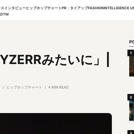
ース
インタビュー
ヒップホップチャート
PR・タイアップ
FASHION
INTELLIGENCE U
報
DTM
P
o「YZERRみたいに」|
日
ヒップホップチャート
4 MIN READ