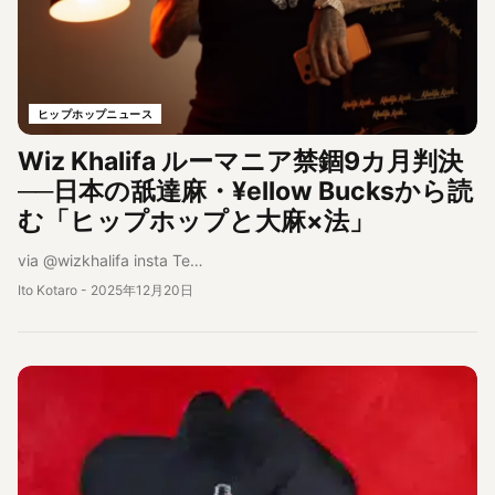
ヒップホップニュース
Wiz Khalifa ルーマニア禁錮9カ月判決
──日本の舐達麻・¥ellow Bucksから読
む「ヒップホップと大麻×法」
via @wizkhalifa insta Te…
Ito Kotaro
-
2025年12月20日