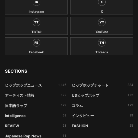
IG
X
Instagram
X
TT
YT
TikTok
YouTube
FB
TH
Facebook
Threads
SECTIONS
ヒップホップニュース
1,146
ヒップホップチャート
334
アーティスト情報
172
USヒップホップ
172
日本語ラップ
129
コラム
129
Intelligence
53
インタビュー
39
REVIEW
28
FASHION
25
Japanese Rap News
11