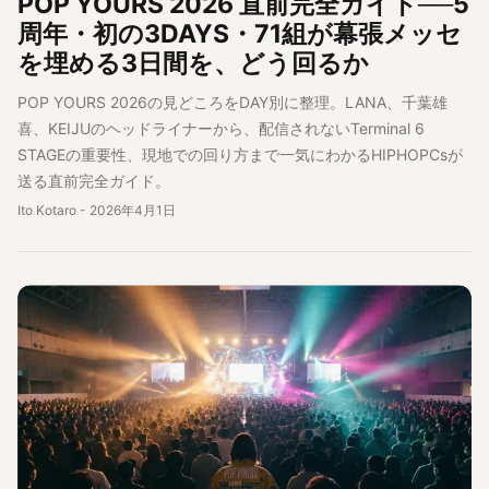
POP YOURS 2026 直前完全ガイド──5
周年・初の3DAYS・71組が幕張メッセ
を埋める3日間を、どう回るか
POP YOURS 2026の見どころをDAY別に整理。LANA、千葉雄
喜、KEIJUのヘッドライナーから、配信されないTerminal 6
STAGEの重要性、現地での回り方まで一気にわかるHIPHOPCsが
送る直前完全ガイド。
Ito Kotaro
-
2026年4月1日