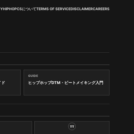
CY
HIPHOPCSについて
TERMS OF SERVICE
DISCLAIMER
CAREERS
GUIDE
イド
ヒップホップDTM・ビートメイキング入門
TT