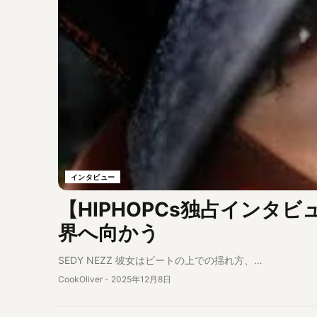
インタビュー
【HIPHOPCs独占インタビ
界へ向かう
SEDY NEZZ 彼女はビートの上での揺れ方、…
CookOliver
-
2025年12月8日