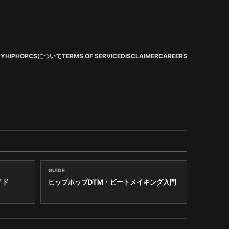
CY
HIPHOPCSについて
TERMS OF SERVICE
DISCLAIMER
CAREERS
GUIDE
イド
ヒップホップDTM・ビートメイキング入門