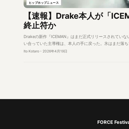
ヒップホップニュース
【速報】Drake本人が「ICEM
終止符か
Drakeの新作『ICEMAN』はまだ正式リリースされていない。し
い合っていた主導権は、本人の手に戻った。氷はまだ落ち
Ito Kotaro
-
2026年4月19日
FORCE Fe