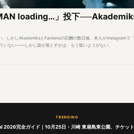
AN loading…」投下──Akadem
かしAkademiksとFantanoの応酬の数日後、本人がInstagramで
ていない——しかし誰が落とすかは、もう疑いようがない。
TRENDING
stival 2026完全ガイド｜10月25日・川崎 東扇島東公園、チケッ