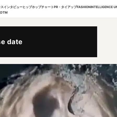
ース
インタビュー
ヒップホップチャート
PR・タイアップ
FASHION
INTELLIGENCE U
報
DTM
se date