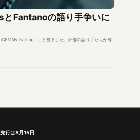
iksとFantanoの語り手争いに
「ICEMAN loading…」と投下した。外部の語り手たちが奪
ト先行は8月15日