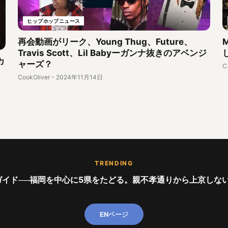
ヒップホップニュース
再会動画がリーク、Young Thug、Future、
Travis Scott、Lil Babyーガンナ抜きのアベンジ
カ
ャーズ？
C
CookOliver
-
2024年11月14日
TRENDING
イド──福岡を中心に5県をたどる。親不孝通りから上京しない世代ま
ENページ