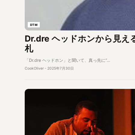
DTM
Dr.dre ヘッドホンから
札
「Dr.dre ヘッドホン」と聞いて、真っ先に“…
CookOliver
-
2025年7月30日