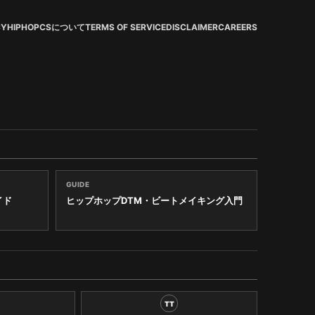
CY
HIPHOPCSについて
TERMS OF SERVICE
DISCLAIMER
CAREERS
GUIDE
イド
ヒップホップDTM・ビートメイキング入門
TT