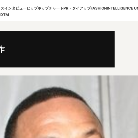
ース
インタビュー
ヒップホップチャート
PR・タイアップ
FASHION
INTELLIGENCE U
報
DTM
作