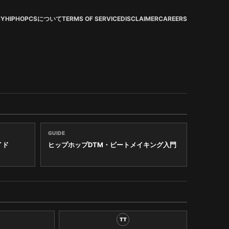
CY
HIPHOPCSについて
TERMS OF SERVICE
DISCLAIMER
CAREERS
GUIDE
イド
ヒップホップDTM・ビートメイキング入門
TT