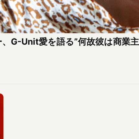
G-Unit愛を語る”何故彼は商業