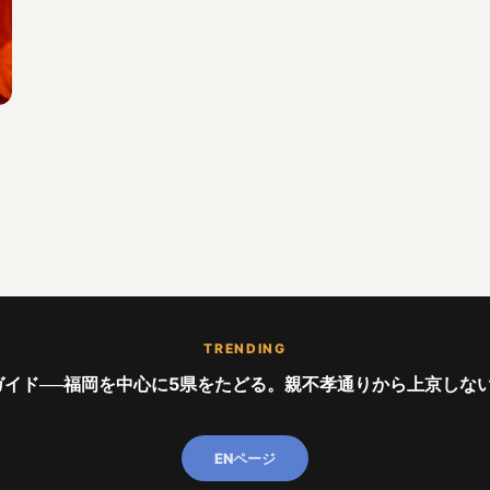
TRENDING
イド──福岡を中心に5県をたどる。親不孝通りから上京しない世代ま
ENページ