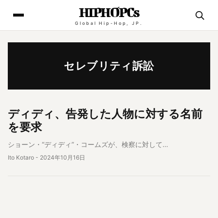
HIPHOPCs
Global Hip-Hop, JP.
セレブリティ訴訟
ヒップホップニュース
ディディ、告発した人物に対する名前
を要求
ショーン・“ディディ”・コームズが、検察に対して…
Ito Kotaro
-
2024年10月16日