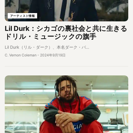
アーティスト情報
Lil Durk：シカゴの裏社会と共に生きる
ドリル・ミュージックの旗手
Lil Durk（リル・ダーク）、本名ダーク・バ…
C. Vernon Coleman
-
2024年9月19日