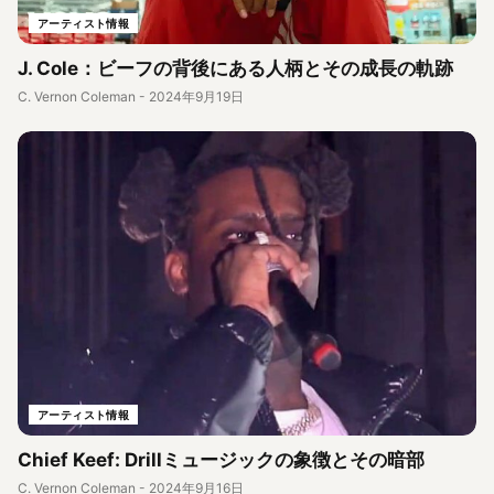
アーティスト情報
J. Cole：ビーフの背後にある人柄とその成長の軌跡
C. Vernon Coleman
-
2024年9月19日
アーティスト情報
Chief Keef: Drillミュージックの象徴とその暗部
C. Vernon Coleman
-
2024年9月16日