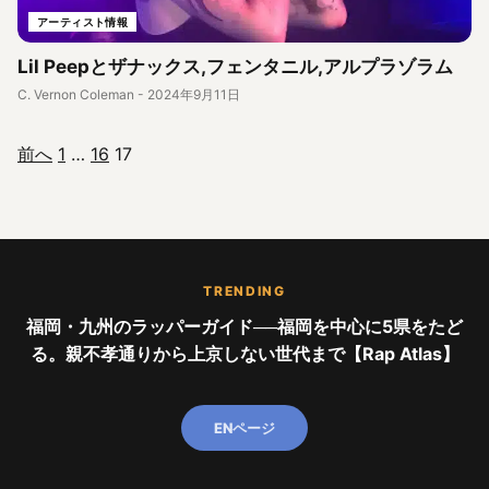
アーティスト情報
Lil Peepとザナックス,フェンタニル,アルプラゾラム
C. Vernon Coleman
-
2024年9月11日
前へ
1
…
16
17
投稿のページ送り
TRENDING
福岡・九州のラッパーガイド──福岡を中心に5県をたど
る。親不孝通りから上京しない世代まで【Rap Atlas】
ENページ