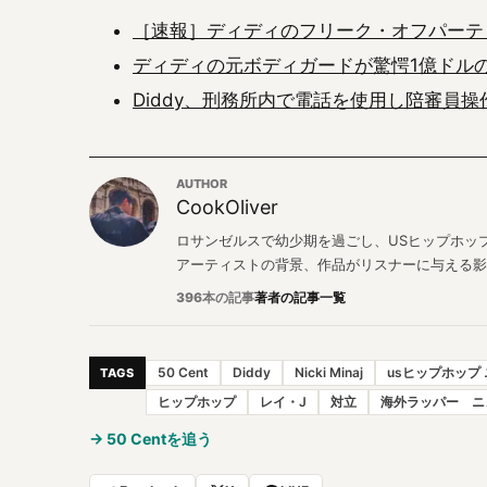
［速報］ディディのフリーク・オフパーテ
ディディの元ボディガードが驚愕1億ドル
Diddy、刑務所内で電話を使用し陪審員
AUTHOR
CookOliver
ロサンゼルスで幼少期を過ごし、USヒップホップと
アーティストの背景、作品がリスナーに与える影
396本の記事
著者の記事一覧
50 Cent
Diddy
Nicki Minaj
usヒップホップ
TAGS
ヒップホップ
レイ・J
対立
海外ラッパー ニ
→ 50 Centを追う