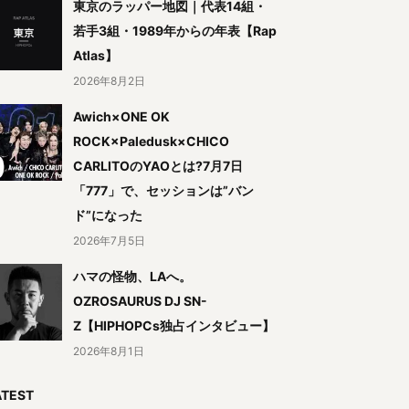
東京のラッパー地図｜代表14組・
若手3組・1989年からの年表【Rap
Atlas】
2026年8月2日
Awich×ONE OK
ROCK×Paledusk×CHICO
CARLITOのYAOとは?7月7日
「777」で、セッションは”バン
ド”になった
2026年7月5日
ハマの怪物、LAへ。
OZROSAURUS DJ SN-
Z【HIPHOPCs独占インタビュー】
2026年8月1日
ATEST