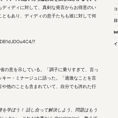
もディディに対して、真剣な発言からお得意のい
コ
こともあり、ディディの息子たちも彼に対して何
日
In
l/DB1dJDOu4C4/?
イ
反省の意を示している。「調子に乗りすぎて、言っ
ッキー・ミナージュに語った。「過激なことを言
言や他のことも含まれていて、自分でも誇れた行
整を学ぼう！ 話し合って解決しよう、問題はもう