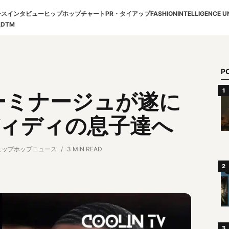
ース
インタビュー
ヒップホップチャート
PR・タイアップ
FASHION
INTELLIGENCE U
報
DTM
P
キーミナージュが遂に
ディディの息子達へ
ヒップホップニュース
3 MIN READ