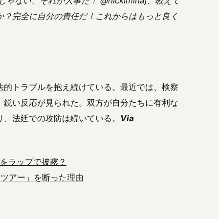
ない、それが大事だ！ @nickiminaj、教えて
か？完全に自分の責任だ！これからはもっと良く
法的トラブルを抱え続けている。最近では、検察
、鋭い反応が見られた。双方が自分たちに有利な
り、法廷での攻防は続いている。
Via
n」をラップで披露？
大ツアー」を断った理由