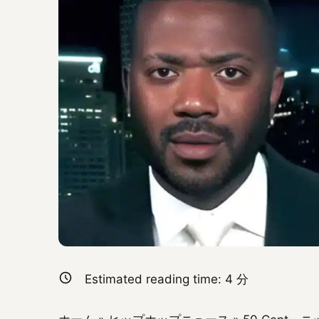
Estimated reading time:
4
分