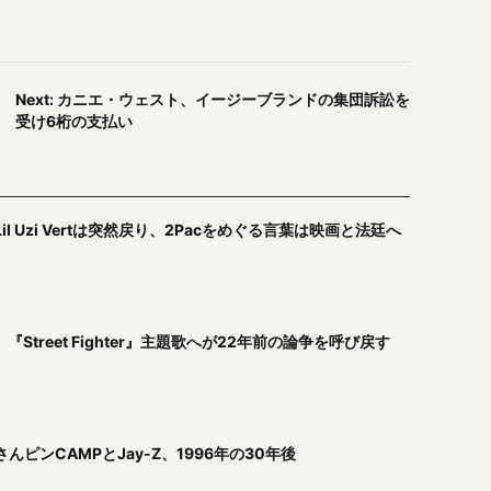
Next: カニエ・ウェスト、イージーブランドの集団訴訟を
受け6桁の支払い
l Uzi Vertは突然戻り、2Pacをめぐる言葉は映画と法廷へ
c、『Street Fighter』主題歌へが22年前の論争を呼び戻す
ピンCAMPとJay-Z、1996年の30年後