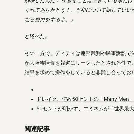
解決したんだ！ 生きることは生きている事だけじゃ
くれてありがとう！、平和について話していい
なる努力をするよ。」
と述べた。
その一方で、ディディは連邦裁判や民事訴訟で
が大陪審情報を報道にリークしたとされる件で
結果を求めて操作をしていると非難し合ってお
ドレイク、何故50セントの「Many Me
50セントが明かす、エミネムが「世界最
関連記事