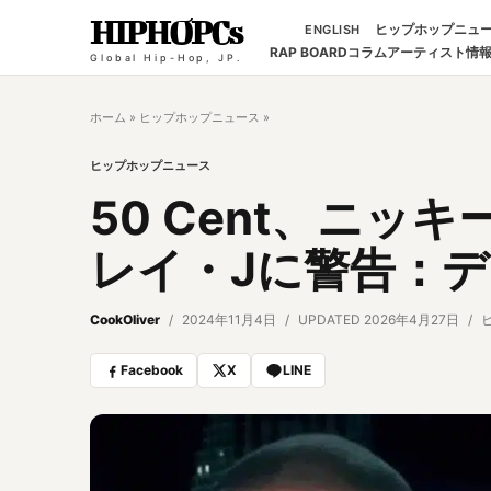
HIPHOPCs
ヒップホップニュ
ENGLISH
RAP BOARD
コラム
アーティスト情
Global Hip-Hop, JP.
ホーム
»
ヒップホップニュース
»
ヒップホップニュース
50 Cent、ニッ
レイ・Jに警告：
CookOliver
2024年11月4日
UPDATED 2026年4月27日
Facebook
X
LINE