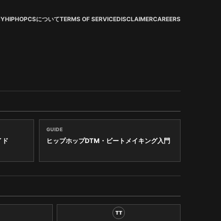
CY
HIPHOPCSについて
TERMS OF SERVICE
DISCLAIMER
CAREERS
GUIDE
イド
ヒップホップDTM・ビートメイキング入門
TT