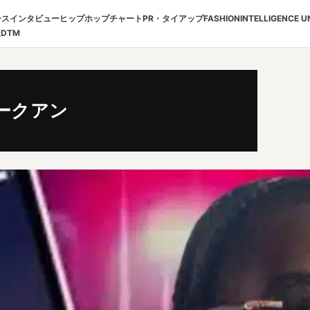
ース
インタビュー
ヒップホップチャート
PR・タイアップ
FASHION
INTELLIGENCE U
報
DTM
ークアン