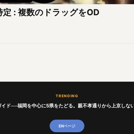
因が特定 : 複数のドラッグをOD
TRENDING
イド──福岡を中心に5県をたどる。親不孝通りから上京しない世代ま
ENページ