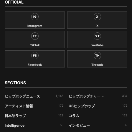
OFFICIAL
IG
X
Instagram
X
TT
YT
TikTok
YouTube
FB
TH
Facebook
Threads
SECTIONS
ヒップホップニュース
1,146
ヒップホップチャート
334
アーティスト情報
172
USヒップホップ
172
日本語ラップ
129
コラム
129
Intelligence
53
インタビュー
39