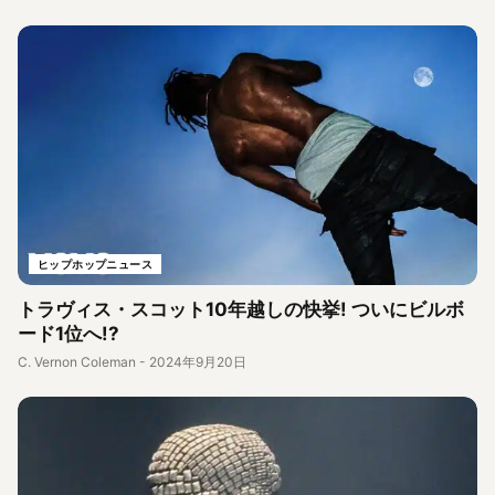
ヒップホップニュース
トラヴィス・スコット10年越しの快挙! ついにビルボ
ード1位へ!?
C. Vernon Coleman
-
2024年9月20日