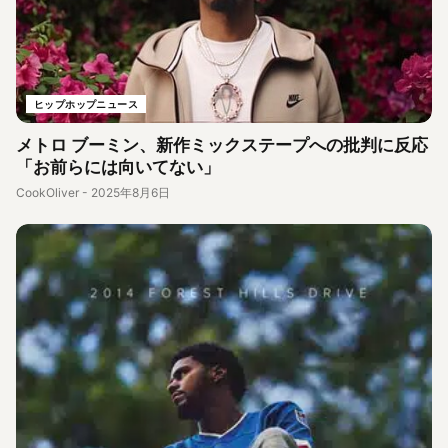
ヒップホップニュース
メトロ ブーミン、新作ミックステープへの批判に反応
「お前らには向いてない」
CookOliver
-
2025年8月6日