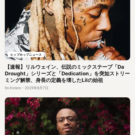
ヒップホップニュース
【速報】リルウェイン、伝説のミックステープ「Da
Drought」シリーズと「Dedication」を突如ストリー
ミング解禁、身長の定義を壊したLilの始祖
Ito Kotaro
-
2025年8月7日