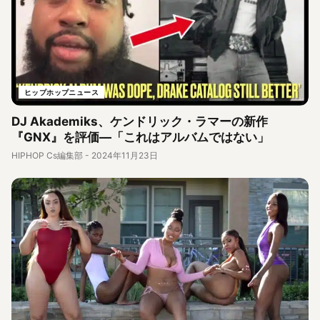
ヒップホップニュース
DJ Akademiks、ケンドリック・ラマーの新作
『GNX』を評価―「これはアルバムではない」
HIPHOP Cs編集部
-
2024年11月23日