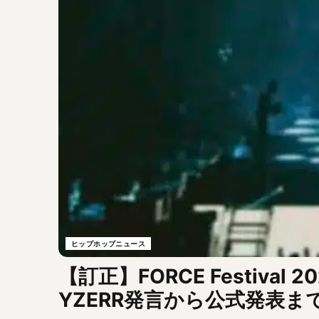
ヒップホップニュース
【訂正】FORCE Festiv
YZERR発言から公式発表ま