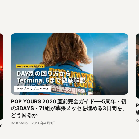
ヒップホップニュース
POP YOURS 2026 直前完全ガイド──5周年・初
の3DAYS・71組が幕張メッセを埋める3日間を、
どう回るか
R
Ito Kotaro
-
2026年4月1日
プ