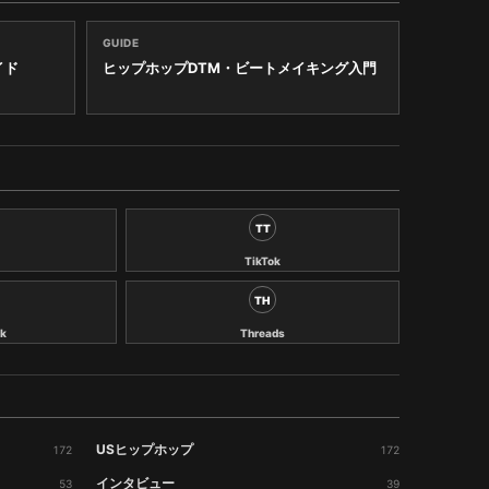
GUIDE
イド
ヒップホップDTM・ビートメイキング入門
TT
TikTok
TH
k
Threads
USヒップホップ
172
172
インタビュー
53
39