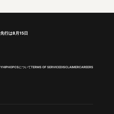
ト先行は8月15日
CY
HIPHOPCSについて
TERMS OF SERVICE
DISCLAIMER
CAREERS