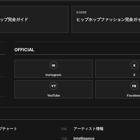
GUIDE
ップ完全ガイド
ヒップホップファッション完全ガ
OFFICIAL
IG
X
Instagram
X
YT
FB
YouTube
Faceboo
プチャート
アーティスト情報
334
Intelligence
129