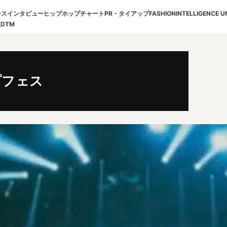
ース
インタビュー
ヒップホップチャート
PR・タイアップ
FASHION
INTELLIGENCE U
報
DTM
プフェス