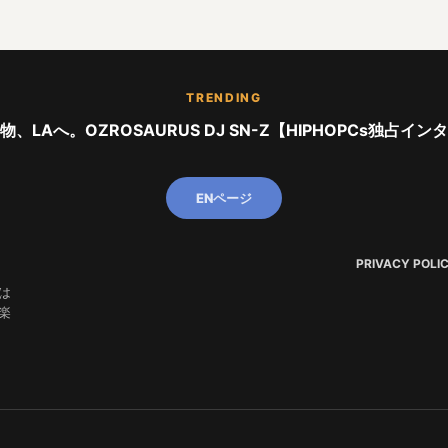
TRENDING
、LAへ。OZROSAURUS DJ SN-Z【HIPHOPCs独占イ
ENページ
PRIVACY POLI
は
楽