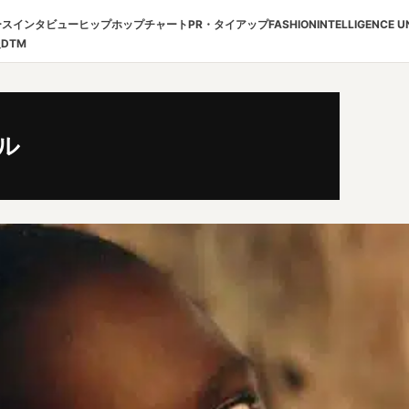
ース
インタビュー
ヒップホップチャート
PR・タイアップ
FASHION
INTELLIGENCE U
報
DTM
ル