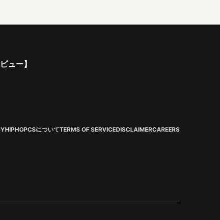
ンタビュー】
CY
HIPHOPCSについて
TERMS OF SERVICE
DISCLAIMER
CAREERS