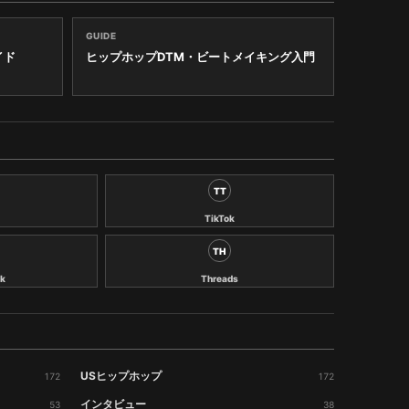
GUIDE
イド
ヒップホップDTM・ビートメイキング入門
TT
TikTok
TH
k
Threads
USヒップホップ
172
172
インタビュー
53
38