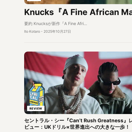
Knucks『A Fine Afr
要約 Knucksが新作『A Fine Afri…
Ito Kotaro
-
2025年10月27日
REVIEW
セントラル・シー『Can’t Rush Greatness』
ビュー：UKドリル×世界進出への大きな一歩！