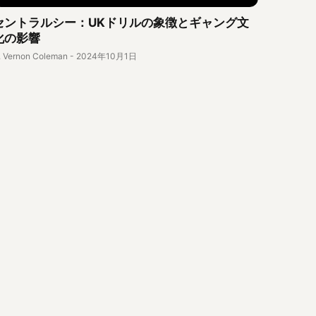
セントラルシー：UKドリルの象徴とギャング文
化の影響
. Vernon Coleman
-
2024年10月1日