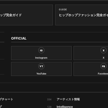
GUIDE
ップ完全ガイド
ヒップホップファッション完全ガ
OFFICIAL
IG
X
Instagram
X
YT
FB
YouTube
Faceboo
プチャート
アーティスト情報
334
プ
Intelligence
129