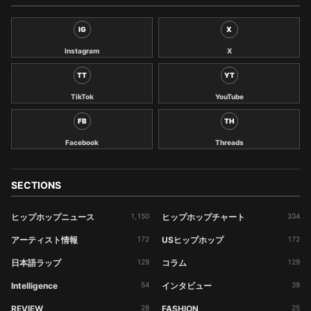
IG
X
Instagram
X
TT
YT
TikTok
YouTube
FB
TH
Facebook
Threads
SECTIONS
ヒップホップニュース
1,150
ヒップホップチャート
334
アーティスト情報
172
USヒップホップ
172
日本語ラップ
129
コラム
129
Intelligence
54
インタビュー
39
REVIEW
28
FASHION
25