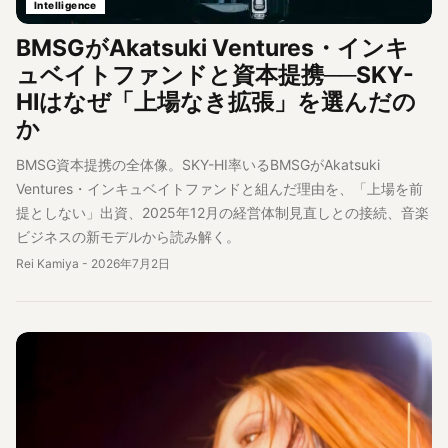
Intelligence
BMSGがAkatsuki Ventures・インキ
ュベイトファンドと資本提携──SKY-
HIはなぜ「上場なき拡張」を選んだの
か
BMSG資本提携の全体像。SKY-HI率いるBMSGがAkatsuki
Ventures・インキュベイトファンドと組んだ理由を、「上場を前
提としない」出資、2025年12月の経営体制見直しとの接続、音楽
ビジネスの新モデルから読み解く。
Rei Kamiya
-
2026年7月2日