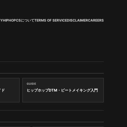
CY
HIPHOPCSについて
TERMS OF SERVICE
DISCLAIMER
CAREERS
GUIDE
イド
ヒップホップDTM・ビートメイキング入門