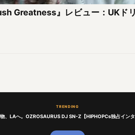
ush Greatness』レビュー：U
TRENDING
、LAへ。OZROSAURUS DJ SN-Z【HIPHOPCs独占イ