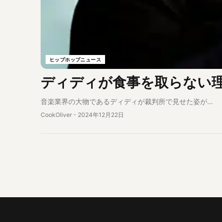
ヒップホップニュース
ディディが食事を取らない
音楽業界の大物であるディディが裁判所で見せた姿が…
CookOliver
-
2024年12月22日