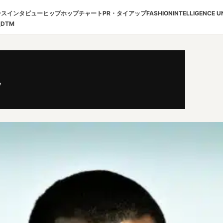
ース
インタビュー
ヒップホップチャート
PR・タイアップ
FASHION
INTELLIGENCE U
報
DTM
説