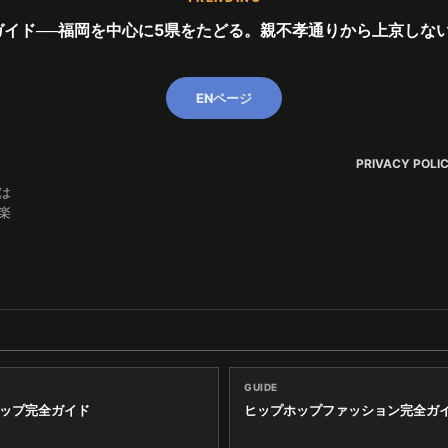
イド──福岡を中心に5県をたどる。親不孝通りから上京しない世代ま
ENページ
PRIVACY POLI
は
楽
GUIDE
ップ完全ガイド
ヒップホップファッション完全ガ