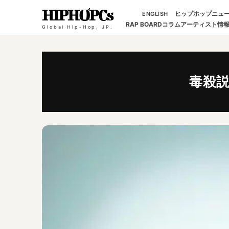
HIPHOPCs
ヒップホップニュ
ENGLISH
RAP BOARD
コラム
アーティスト情
Global Hip-Hop, JP.
毒殺