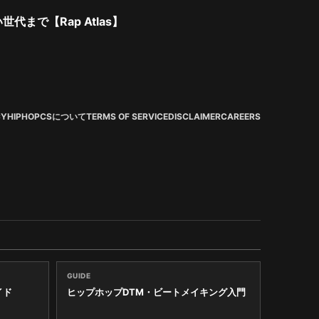
で【Rap Atlas】
CY
HIPHOPCSについて
TERMS OF SERVICE
DISCLAIMER
CAREERS
GUIDE
イド
ヒップホップDTM・ビートメイキング入門