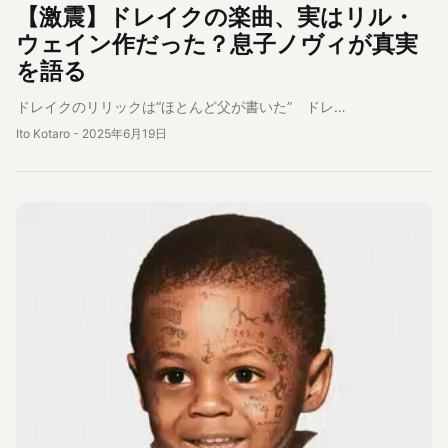
【激震】ドレイクの楽曲、実はリル・
ウェイン作だった？息子ノヴィが真実
を語る
ドレイクのリリックは“ほとんど父が書いた” ドレ…
Ito Kotaro
-
2025年6月19日