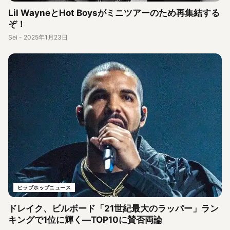
Lil WayneとHot Boysがミニツアーのため再集結する
ぞ！
Sei
-
2025年1月23日
ヒップホップニュース
ドレイク、ビルボード「21世紀最大のラッパー」ラン
キングで1位に輝く―TOP10に賛否両論