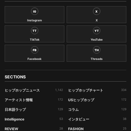
IG
X
Instagram
X
TT
YT
TikTok
YouTube
FB
TH
Facebook
Threads
SECTIONS
ヒップホップニュース
1,142
ヒップホップチャート
334
アーティスト情報
172
USヒップホップ
172
日本語ラップ
129
コラム
129
Intelligence
53
インタビュー
38
REVIEW
28
FASHION
25