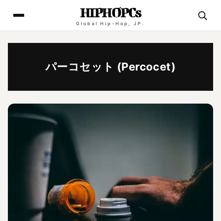
HIPHOPCs
Global Hip-Hop, JP.
パーコセット (Percocet)