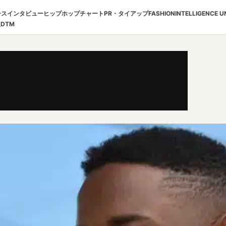
ース
インタビュー
ヒップホップチャート
PR・タイアップ
FASHION
INTELLIGENCE U
報
DTM