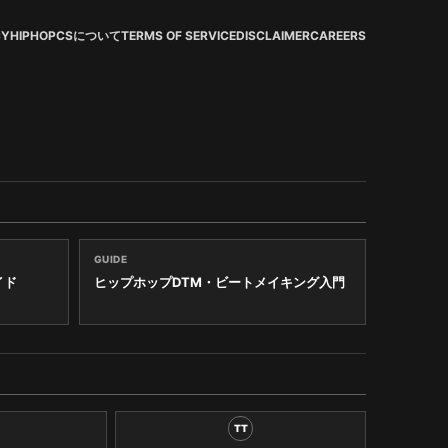
CY
HIPHOPCSについて
TERMS OF SERVICE
DISCLAIMER
CAREERS
GUIDE
イド
ヒップホップDTM・ビートメイキング入門
TT