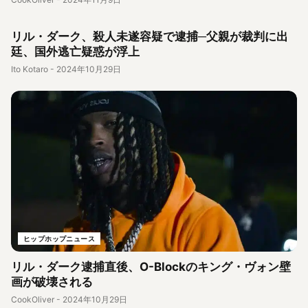
ヒップホップニュース
リル・ダーク、殺人未遂容疑で逮捕─父親が裁判に出
廷、国外逃亡疑惑が浮上
Ito Kotaro
-
2024年10月29日
ヒップホップニュース
リル・ダーク逮捕直後、O-Blockのキング・ヴォン壁
画が破壊される
CookOliver
-
2024年10月29日