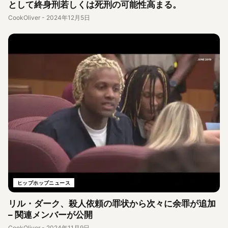
として終身刑若しくは死刑の可能性高まる。
CookOliver
-
2024年12月5日
ヒップホップニュース
リル・ダーク、殺人依頼の罪状から次々に余罪が追加
– 関連メンバーが公開
CookOliver
-
2024年11月9日