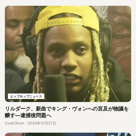
ヒップホップニュース
リルダーク、新曲でキング・ヴォンへの言及が物議を
醸す—逮捕後問題へ
CookOliver
-
2024年10月27日