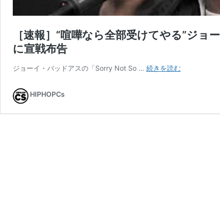
［速報］“喧嘩なら全部受けてやる”ジョ
に宣戦布告
［速
ジョーイ・バッドアスの「Sorry Not So …
続きを読む
報］“喧
嘩
HIPHOPCs
な
ら
全
部
受
け
て
や
る”ジ
ョ
ー
イ・