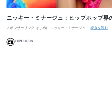
ニッキー・ミナージュ：ヒップホップ界
ニ
スポンサーリンク はじめに ニッキー・ミナージュ …
続きを読む
ッ
キ
HIPHOPCs
ー
ミ
ナ
ー
ジ
ュ
ヒ
ッ
プ
ホ
ッ
プ
界
の